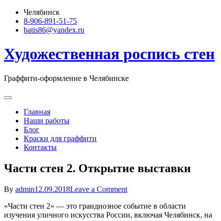
Skip
Челябинск
to
8-906-891-51-75
content
batis86@yandex.ru
Художественная роспись стен
Граффити-оформление в Челябинске
Главная
Наши работы
Блог
Краски для граффити
Контакты
Части стен 2. Открытие выставки
on
By
admin
12.09.2018
Leave a Comment
Части
«Части стен 2» — это грандиозное событие в области
стен
изучения уличного искусства России, включая Челябинск, на
2.