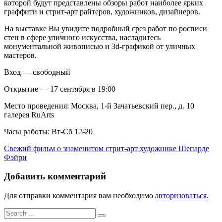
которой будут представлены обзоры работ наиболее ярких
Открытие
граффити и стрит-арт райтеров, художников, дизайнеров.
выставки
На выставке Вы увидите подробный срез работ по росписи
стен в сфере уличного искусства, насладитесь
монументальной живописью и 3d-графикой от уличных
мастеров.
Вход — свободный
Открытие — 17 сентября в 19:00
Место проведения: Москва, 1-й Зачатьевский пер., д. 10
галерея RuArts
Часы работы: Вт-Сб 12-20
Навигация
Свежий фильм о знаменитом стрит-арт художнике Шепарде
Фэйри
по
записям
Добавить комментарий
Для отправки комментария вам необходимо
авторизоваться
.
Search
for: