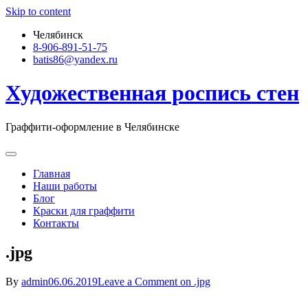
Skip to content
Челябинск
8-906-891-51-75
batis86@yandex.ru
Художественная роспись стен
Граффити-оформление в Челябинске
Главная
Наши работы
Блог
Краски для граффити
Контакты
.jpg
By
admin
06.06.2019
Leave a Comment
on .jpg