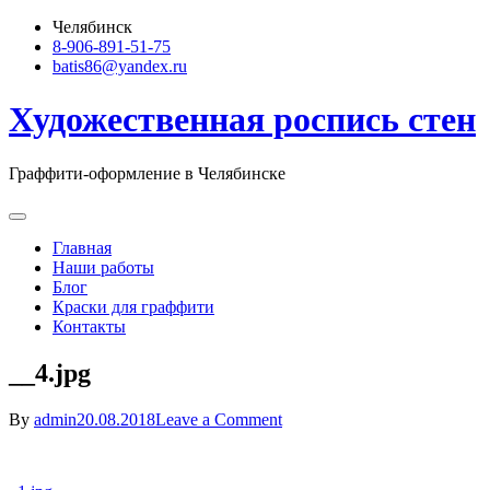
Skip
Челябинск
to
8-906-891-51-75
content
batis86@yandex.ru
Художественная роспись стен
Граффити-оформление в Челябинске
Главная
Наши работы
Блог
Краски для граффити
Контакты
__4.jpg
on
By
admin
20.08.2018
Leave a Comment
__4.jpg