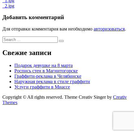
Навигация
_1.jpg
_2.jpg
по
записям
Добавить комментарий
Для отправки комментария вам необходимо
авторизоваться
.
Search
for:
Свежие записи
Подарок девушке на 8 марта
Роспись стен в Магнитогорске
Граффити-реклама в Челябинске
Наружная реклама в стиле граффити
Услуги граффити в Миассе
Copyright © All rights reserved. Theme Creativ Singer by
Creativ
Themes