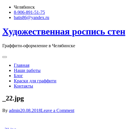
Skip
Челябинск
to
8-906-891-51-75
content
batis86@yandex.ru
Художественная роспись стен
Граффити-оформление в Челябинске
Главная
Наши работы
Блог
Краски для граффити
Контакты
_22.jpg
on
By
admin
20.08.2018
Leave a Comment
_22.jpg