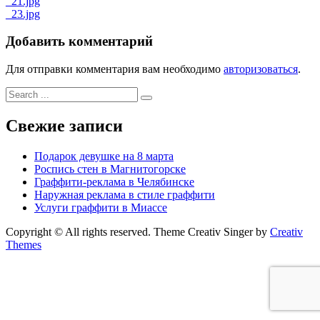
Навигация
_21.jpg
_23.jpg
по
записям
Добавить комментарий
Для отправки комментария вам необходимо
авторизоваться
.
Search
for:
Свежие записи
Подарок девушке на 8 марта
Роспись стен в Магнитогорске
Граффити-реклама в Челябинске
Наружная реклама в стиле граффити
Услуги граффити в Миассе
Copyright © All rights reserved. Theme Creativ Singer by
Creativ
Themes