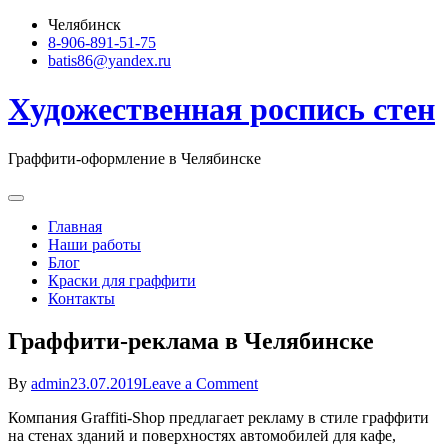
Skip
Челябинск
to
8-906-891-51-75
content
batis86@yandex.ru
Художественная роспись стен
Граффити-оформление в Челябинске
Главная
Наши работы
Блог
Краски для граффити
Контакты
Граффити-реклама в Челябинске
on
By
admin
23.07.2019
Leave a Comment
Граффити-
Компания Graffiti-Shop предлагает рекламу в стиле граффити
реклама
на стенах зданий и поверхностях автомобилей для кафе,
в