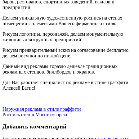
баров, ресторанов, спортивных заведений, офисов и
Челябинске
предприятий.
Делаем уникальную художественную роспись на стенах
помещений с элементами Вашего фирменного стиля.
Рисуем логотипы, персонажей, делаем монументальную
живопись для крупных предприятий.
Рисуем предварительный эскиз на согласование бесплатно,
делаем рисунки по низкой цене.
Данный вид рекламы гораздо дешевле традиционных
рекламных стендов, биллбордов и экранов.
Для Вас работает специалист по рекламе в стиле граффити
Алексей Батис!
Навигация
Наружная реклама в стиле граффити
Роспись стен в Магнитогорске
по
записям
Добавить комментарий
Для отправки комментария вам необходимо
авторизоваться
.