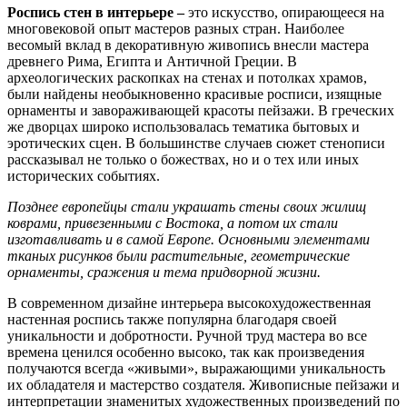
Роспись стен в интерьере –
это искусство, опирающееся на
многовековой опыт мастеров разных стран. Наиболее
весомый вклад в декоративную живопись внесли мастера
древнего Рима, Египта и Античной Греции. В
археологических раскопках на стенах и потолках храмов,
были найдены необыкновенно красивые росписи, изящные
орнаменты и завораживающей красоты пейзажи. В греческих
же дворцах широко использовалась тематика бытовых и
эротических сцен. В большинстве случаев сюжет стенописи
рассказывал не только о божествах, но и о тех или иных
исторических событиях.
Позднее европейцы стали украшать стены своих жилищ
коврами, привезенными с Востока, а потом их стали
изготавливать и в самой Европе. Основными элементами
тканых рисунков были растительные, геометрические
орнаменты, сражения и тема придворной жизни.
В современном дизайне интерьера высокохудожественная
настенная роспись также популярна благодаря своей
уникальности и добротности. Ручной труд мастера во все
времена ценился особенно высоко, так как произведения
получаются всегда «живыми», выражающими уникальность
их обладателя и мастерство создателя. Живописные пейзажи и
интерпретации знаменитых художественных произведений по