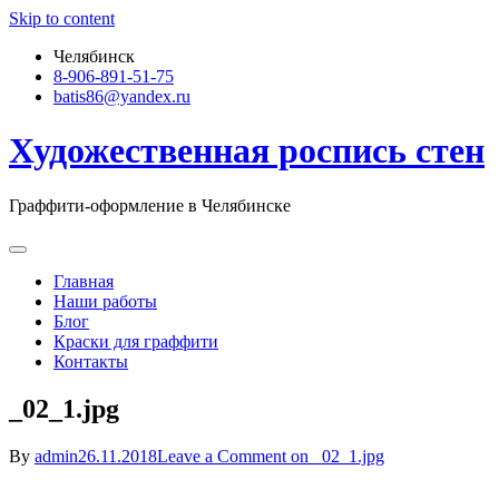
Skip to content
Челябинск
8-906-891-51-75
batis86@yandex.ru
Художественная роспись стен
Граффити-оформление в Челябинске
Главная
Наши работы
Блог
Краски для граффити
Контакты
_02_1.jpg
By
admin
26.11.2018
Leave a Comment
on _02_1.jpg