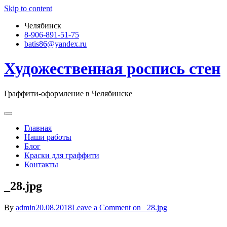
Skip to content
Челябинск
8-906-891-51-75
batis86@yandex.ru
Художественная роспись стен
Граффити-оформление в Челябинске
Главная
Наши работы
Блог
Краски для граффити
Контакты
_28.jpg
By
admin
20.08.2018
Leave a Comment
on _28.jpg