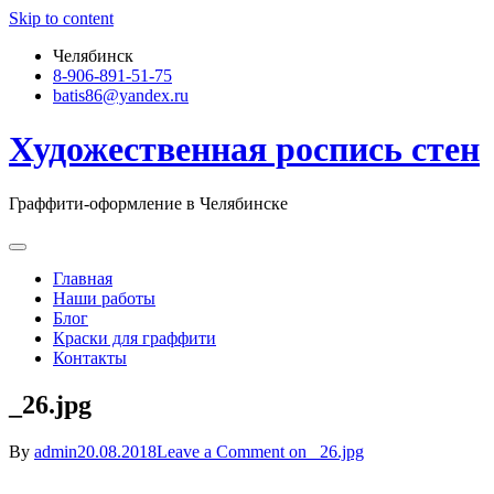
Skip to content
Челябинск
8-906-891-51-75
batis86@yandex.ru
Художественная роспись стен
Граффити-оформление в Челябинске
Главная
Наши работы
Блог
Краски для граффити
Контакты
_26.jpg
By
admin
20.08.2018
Leave a Comment
on _26.jpg