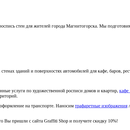
 роспись стен для жителей города Магнитогорска. Мы подготови
на стенах зданий и поверхностях автомобилей для кафе, баров, р
венные услуги по художественной росписи домов и квартир,
кафе
рриторий.
-оформление на транспорте. Наносим
трафаретные изображения
л
о Вы пришли с сайта Graffiti Shop и получите скидку 10%!