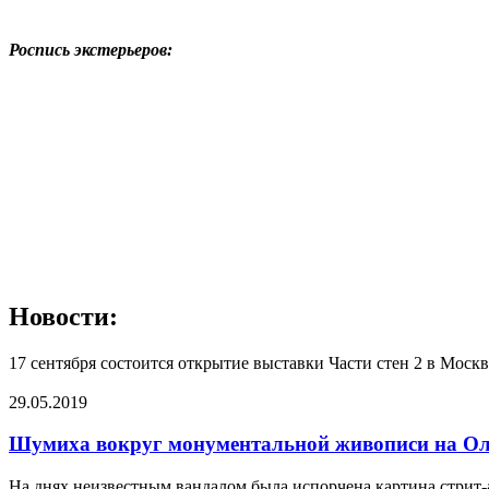
Роспись экстерьеров:
Новости:
17 сентября состоится открытие выставки Части стен 2 в Москв
29.05.2019
Шумиха вокруг монументальной живописи на Ол
На днях неизвестным вандалом была испорчена картина стрит-