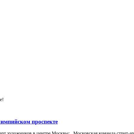
е!
импийском проспекте
арт художников в центре Москвы: Московская команда стрит-арт