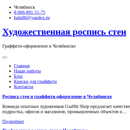
Skip
Челябинск
to
8-906-891-51-75
content
batis86@yandex.ru
Художественная роспись стен
Граффити-оформление в Челябинске
Главная
Наши работы
Блог
Краски для граффити
Контакты
Роспись стен и граффити-оформление в Челябинске
Команда опытных художников Graffiti Shop предлагает качеств
подростка, офисов и магазинов, промышленных объектов и…
Подробнее