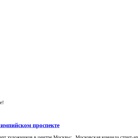
е!
импийском проспекте
арт художников в центре Москвы: Московская команда стрит-арт