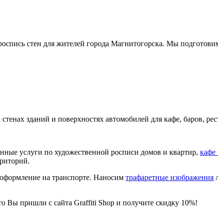
 роспись стен для жителей города Магнитогорска. Мы подготови
на стенах зданий и поверхностях автомобилей для кафе, баров, р
венные услуги по художественной росписи домов и квартир,
кафе
рриторий.
-оформление на транспорте. Наносим
трафаретные изображения
л
о Вы пришли с сайта Graffiti Shop и получите скидку 10%!