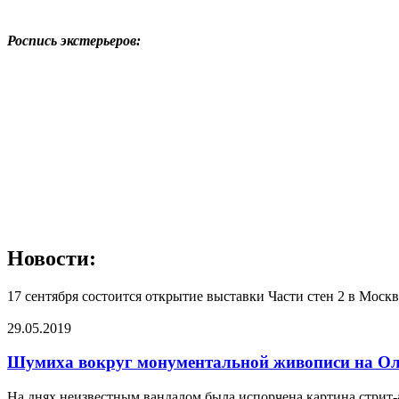
Роспись экстерьеров:
Новости:
17 сентября состоится открытие выставки Части стен 2 в Москв
29.05.2019
Шумиха вокруг монументальной живописи на Ол
На днях неизвестным вандалом была испорчена картина стрит-