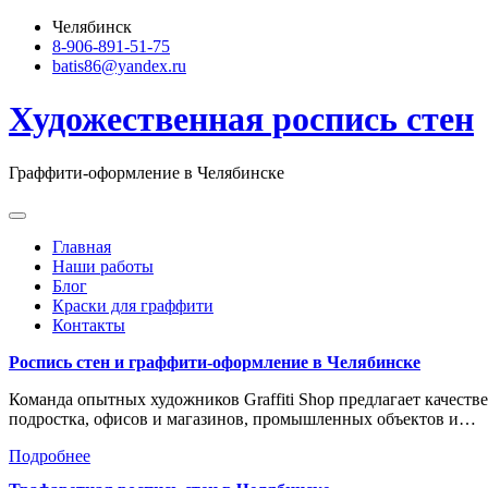
Skip
Челябинск
to
8-906-891-51-75
content
batis86@yandex.ru
Художественная роспись стен
Граффити-оформление в Челябинске
Главная
Наши работы
Блог
Краски для граффити
Контакты
Роспись стен и граффити-оформление в Челябинске
Команда опытных художников Graffiti Shop предлагает качеств
подростка, офисов и магазинов, промышленных объектов и…
Подробнее