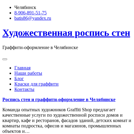
Skip
Челябинск
to
8-906-891-51-75
content
batis86@yandex.ru
Художественная роспись стен
Граффити-оформление в Челябинске
Главная
Наши работы
Блог
Краски для граффити
Контакты
Роспись стен и граффити-оформление в Челябинске
Команда опытных художников Graffiti Shop предлагает
качественные услуги по художественной росписи домов и
квартир, кафе и ресторанов, фасадов зданий, детских комнат и
комнаты подростка, офисов и магазинов, промышленных
объектов и…