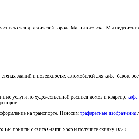
 роспись стен для жителей города Магнитогорска. Мы подготови
на стенах зданий и поверхностях автомобилей для кафе, баров, р
венные услуги по художественной росписи домов и квартир,
кафе
рриторий.
-оформление на транспорте. Наносим
трафаретные изображения
л
о Вы пришли с сайта Graffiti Shop и получите скидку 10%!