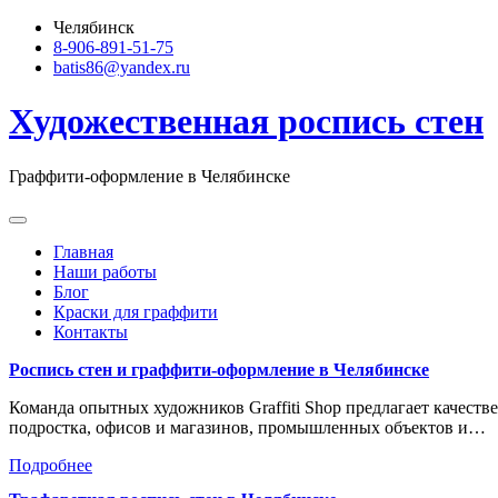
Skip
Челябинск
to
8-906-891-51-75
content
batis86@yandex.ru
Художественная роспись стен
Граффити-оформление в Челябинске
Главная
Наши работы
Блог
Краски для граффити
Контакты
Роспись стен и граффити-оформление в Челябинске
Команда опытных художников Graffiti Shop предлагает качеств
подростка, офисов и магазинов, промышленных объектов и…
Подробнее