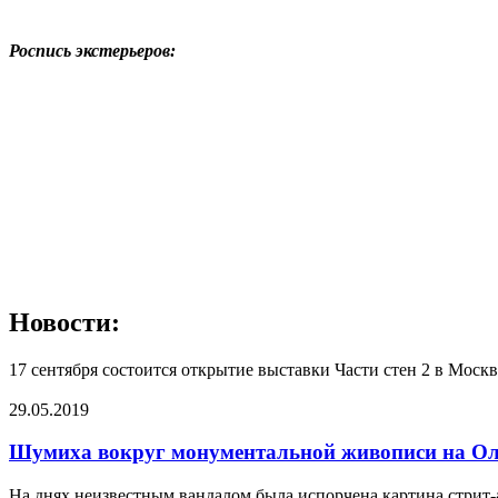
Роспись экстерьеров:
Новости:
17 сентября состоится открытие выставки Части стен 2 в Москв
29.05.2019
Шумиха вокруг монументальной живописи на Ол
На днях неизвестным вандалом была испорчена картина стрит-