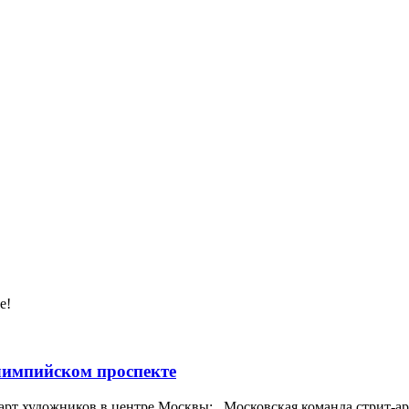
е!
импийском проспекте
арт художников в центре Москвы: Московская команда стрит-арт