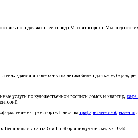
 роспись стен для жителей города Магнитогорска. Мы подготови
на стенах зданий и поверхностях автомобилей для кафе, баров, р
венные услуги по художественной росписи домов и квартир,
кафе
рриторий.
-оформление на транспорте. Наносим
трафаретные изображения
л
о Вы пришли с сайта Graffiti Shop и получите скидку 10%!