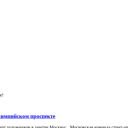
е!
импийском проспекте
арт художников в центре Москвы: Московская команда стрит-арт