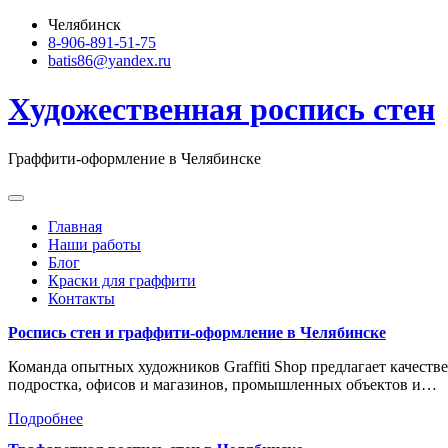
Skip
Челябинск
to
8-906-891-51-75
content
batis86@yandex.ru
Художественная роспись стен
Граффити-оформление в Челябинске
Главная
Наши работы
Блог
Краски для граффити
Контакты
Роспись стен и граффити-оформление в Челябинске
Команда опытных художников Graffiti Shop предлагает качеств
подростка, офисов и магазинов, промышленных объектов и…
Подробнее