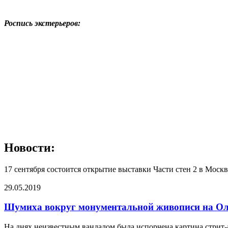
Роспись экстерьеров:
Новости:
17 сентября состоится открытие выставки Части стен 2 в Москв
29.05.2019
Шумиха вокруг монументальной живописи на Ол
На днях неизвестным вандалом была испорчена картина стрит-