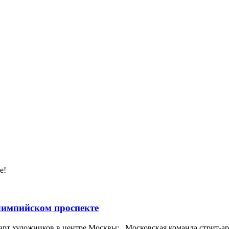
е!
импийском проспекте
арт художников в центре Москвы: Московская команда стрит-арт