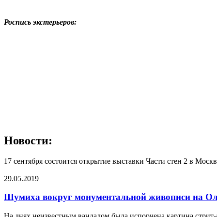
Роспись экстерьеров:
Новости:
17 сентября состоится открытие выставки Части стен 2 в Москв
29.05.2019
Шумиха вокруг монументальной живописи на Ол
На днях неизвестным вандалом была испорчена картина стрит-