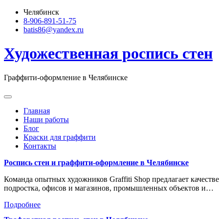
Skip
Челябинск
to
8-906-891-51-75
content
batis86@yandex.ru
Художественная роспись стен
Граффити-оформление в Челябинске
Главная
Наши работы
Блог
Краски для граффити
Контакты
Роспись стен и граффити-оформление в Челябинске
Команда опытных художников Graffiti Shop предлагает качеств
подростка, офисов и магазинов, промышленных объектов и…
Подробнее