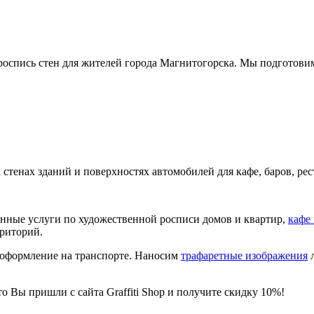
 роспись стен для жителей города Магнитогорска. Мы подготови
на стенах зданий и поверхностях автомобилей для кафе, баров, р
венные услуги по художественной росписи домов и квартир,
кафе
рриторий.
-оформление на транспорте. Наносим
трафаретные изображения
л
о Вы пришли с сайта Graffiti Shop и получите скидку 10%!